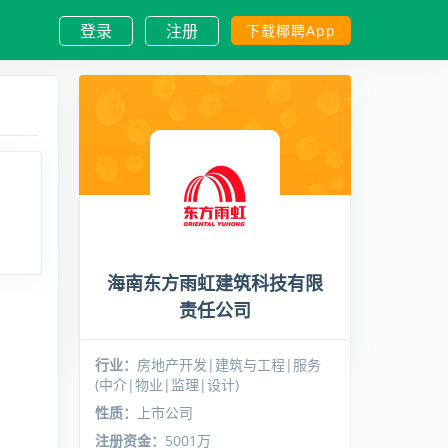
登录
注册
下载椰聘App
海南东方雨虹建筑科技有限
责任公司
行业：
房地产开发|建筑与工程|服务
(中介|物业|监理|设计)
性质：
上市公司
注册资金：
5001万