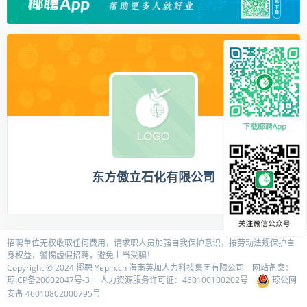
东方傲立石化有限公司
招聘单位无权收取任何费用，请求职人员加强自我保护意识，按劳动法规保护自
身权益，警惕虚假招聘，避免上当受骗！
Copyright © 2024 椰聘
Yepin.cn
海南英加人力科技集团有限公司 网站备案：
琼ICP备20002047号-3
人力资源服务许可证：
460100100202号
琼公网
安备 46010802000795号