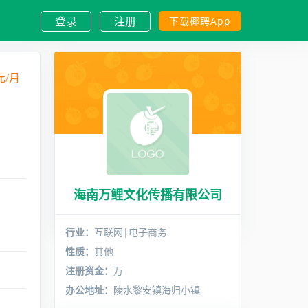
登录
注册
下载椰聘App
元/月
海南万鲤文化传播有限公司
行业：
互联网|电子商务
性质：
其他
注册资金：
万
办公地址：
陵水黎安镇海归小镇