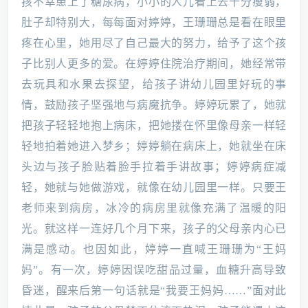
孩不幸患上了糖尿病，小小的人儿看上去十分瘦弱，
肚子却特别大，每每面对婷婷，王珊珊总是看在眼里
疼在心里，她用尽了自己最大的努力，给予了这个孩
子比别人更多的爱。在婷婷住院治疗期间，她经常带
去玩具和水果去探望，给孩子讲幼儿园里好玩的事
情，鼓励孩子坚强地与病魔抗争。婷婷玩累了，她就
把孩子轻轻地抱上病床，把她搂在怀里像母亲一样轻
轻地拍着她进入梦乡；婷婷躺在病床上，她就坐在床
头边与孩子脸贴着脸手拉着手讲故事；婷婷病症减
轻，她就与她做游戏，就像在幼儿园里一样。只要王
老师来到病房，冰冷的病房里就像充满了温暖的阳
光。就这样一连好几个月下来，孩子的父母亲内心已
满是感动。也因如此，婷婷一直喊王珊珊为“王妈
妈”。有一次，婷婷因误吃甜品过量，血糖升高导致
昏迷，醒来后第一句话就是“我要王妈妈……”面对此