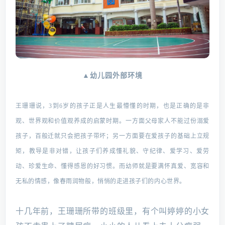
▲幼儿园外部环境
王珊珊说，3到6岁的孩子正是人生最懵懂的时期，也是正确的是非
观、世界观和价值观养成的启蒙时期。
一方面父母家人不能过份溺爱
孩子，百般迁就只会把孩子带坏；
另一方面要在爱孩子的基础上立规
矩，教导是非对错，让孩子们养成懂礼貌、守纪律、爱学习、爱劳
动、珍爱生命、懂得感恩的好习惯。
而幼师就是要满怀真爱、宽容和
无私的情感，像春雨润物般，悄悄的走进孩子们的内心世界。
十几年前，王珊珊所带的班级里，有个叫婷婷的小女