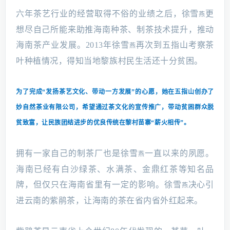
六年茶艺行业的经营取得不俗的业绩之后，徐雪
更
燕
想尽自己所能来助推海南种茶、制茶技术提升，推动
海南茶产业发展。2013年徐雪
再次到五指山考察茶
燕
叶种植情况，得知当地黎族村民生活还十分贫困。
为了完成“发扬茶艺文化、带动一方发展”的心愿，她在五指山创办了
妙自然茶业有限公司，希望通过茶文化的宣传推广，带动贫困群众脱
贫致富，让民族团结进步的优良传统在黎村苗寨“薪火相传”。
拥有一家自己的制茶厂也是徐雪
一直以来的夙愿。
燕
海南已经有白沙绿茶、水满茶、金鼎红茶等知名品
牌，但仅只在海南省里有一定的影响。徐雪
决心引
燕
进云南的紫鹃茶，让海南的茶在省内省外红起来。