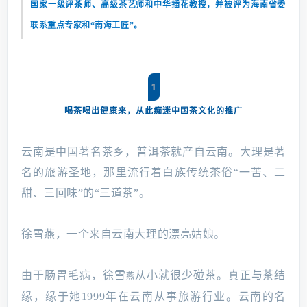
国家一级评茶师、高级茶艺师和中华插花教授，并被评为海南省委
联系重点专家和“南海工匠”。
1
喝茶喝出健康来，从此痴迷中国茶文化的推广
云南是中国著名茶乡，普洱茶就产自云南。大理是著
名的旅游圣地，那里流行着白族传统茶俗“一苦、二
甜、三回味”的“三道茶”。
徐雪燕，一个来自云南大理的漂亮姑娘。
由于肠胃毛病，徐雪
从小就很少碰茶。真正与茶结
燕
缘，缘于她1999年在云南从事旅游行业。云南的名