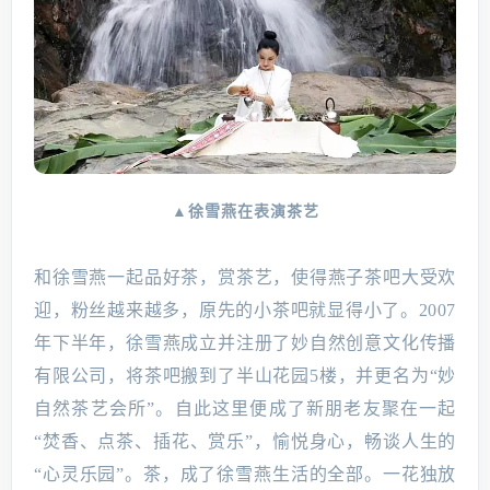
▲徐雪燕在表演茶艺
和徐雪燕一起品好茶，赏茶艺，使得燕子茶吧大受欢
迎，粉丝越来越多，原先的小茶吧就显得小了。2007
年下半年，徐雪燕成立并注册了妙自然创意文化传播
有限公司，将茶吧搬到了半山花园5楼，并更名为“妙
自然茶艺会所”。自此这里便成了新朋老友聚在一起
“焚香、点茶、插花、赏乐”，愉悦身心，畅谈人生的
“心灵乐园”。茶，成了徐雪燕生活的全部。一花独放