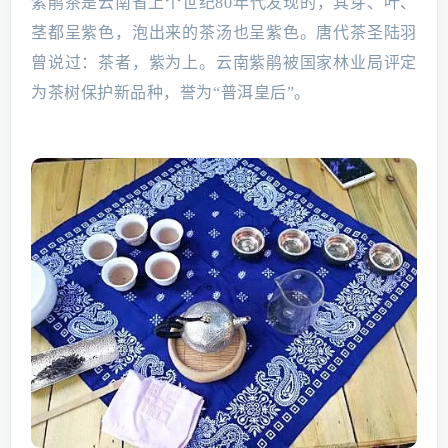
紫鹃茶是云南省上个世纪80年代发现的，其芽、叶、
茎都呈紫色，泡出来的茶汤也呈紫色。唐代茶圣陆羽
曾说过：茶者，紫为上。云南紫鹃被国家林业局评定
为茶树保护新品种，誉为“普洱皇后”。