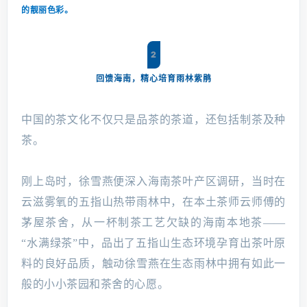
的靓丽色彩。
2
回馈海南，精心培育雨林紫鹃
中国的茶文化不仅只是品茶的茶道，还包括制茶及种
茶。
刚上岛时，徐雪燕便深入海南茶叶产区调研，当时在
云滋雾氧的五指山热带雨林中，在本土茶师云师傅的
茅屋茶舍，从一杯制茶工艺欠缺的海南本地茶——
“水满绿茶”中，品出了五指山生态环境孕育出茶叶原
料的良好品质，触动徐雪燕在生态雨林中拥有如此一
般的小小茶园和茶舍的心愿。