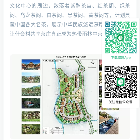
文化中心的周边，散落着紫鹃茶宫、红茶阁、绿茶
阁、乌龙茶阁、白茶阁、黑茶阁、黄茶阁等，计划典
藏中国各大名茶，展示中华民族悠远深厚的茶文化，
让什会村共享茶庄真正成为热带雨林中茶的故乡。