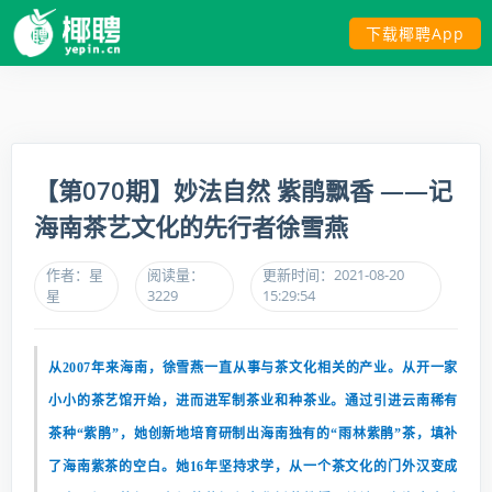
下载椰聘App
【第070期】妙法自然 紫鹃飘香 ——记
海南茶艺文化的先行者徐雪燕
作者：星
阅读量：
更新时间：2021-08-20
星
3229
15:29:54
从2007年来海南，徐雪燕一直从事与茶文化相关的产业。从开一家
小小的茶艺馆开始，进而进军制茶业和种茶业。通过引进云南稀有
茶种“紫鹃”，她创新地培育研制出海南独有的“雨林紫鹃”茶，填补
了海南紫茶的空白。她16年坚持求学，从一个茶文化的门外汉变成