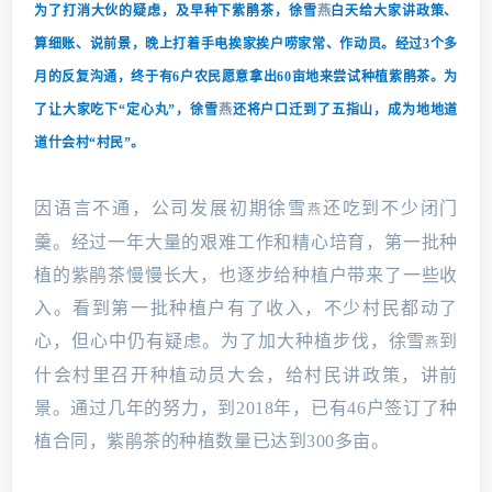
为了打消大伙的疑虑，及早种下紫鹃茶，徐雪
燕
白天给大家讲政策、
算细账、说前景，晚上打着手电挨家挨户唠家常、作动员。
经过3个多
月的反复沟通，终于有6户农民愿意拿出60亩地来尝试种植紫鹃茶。为
了让大家吃下“定心丸”，徐雪
燕
还将户口迁到了五指山，成为地地道
道什会村“村民”。
因语言不通，公司发展初期徐雪
还吃到不少闭门
燕
羹。经过一年大量的艰难工作和精心培育，第一批种
植的紫鹃茶慢慢长大，也逐步给种植户带来了一些收
入。看到第一批种植户有了收入，不少村民都动了
心，但心中仍有疑虑。为了加大种植步伐，徐雪
到
燕
什会村里召开种植动员大会，给村民讲政策，讲前
景。通过几年的努力，到2018年，已有46户签订了种
植合同，紫鹃茶的种植数量已达到300多亩。