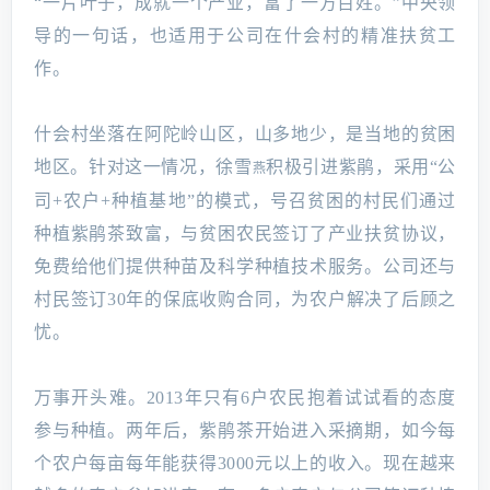
“一片叶子，成就一个产业，富了一方百姓。”中央领
导的一句话，也适用于公司在什会村的精准扶贫工
作。
什会村坐落在阿陀岭山区，山多地少，是当地的贫困
地区。针对这一情况，徐雪
积极引进紫鹃，采用“公
燕
司+农户+种植基地”的模式，号召贫困的村民们通过
种植紫鹃茶致富，与贫困农民签订了产业扶贫协议，
免费给他们提供种苗及科学种植技术服务。公司还与
村民签订30年的保底收购合同，为农户解决了后顾之
忧。
万事开头难。2013年只有6户农民抱着试试看的态度
参与种植。两年后，紫鹃茶开始进入采摘期，如今每
个农户每亩每年能获得3000元以上的收入。现在越来