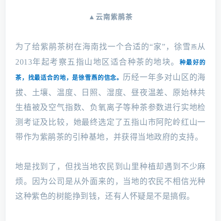
▲云南紫鹃茶
为了给紫鹃茶树在海南找一个合适的“家”，徐雪
从
燕
2013年起考察五指山地区适合种茶的地块。
种最好的
历经一年多对山区的海
茶，找最适合的地，是徐雪燕的信念。
拔、土壤、温度、日照、湿度、昼夜温差、原始林共
生植被及空气指数、负氧离子等种茶参数进行实地检
测考证及比较，她最终选定了五指山市阿陀岭红山一
带作为紫鹃茶的引种基地，并获得当地政府的支持。
地是找到了，但找当地农民到山里种植却遇到不少麻
烦。因为公司是从外面来的，当地的农民不相信光种
这种紫色的树能挣到钱，还有人怀疑是不是搞假。