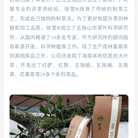
着专业的评茶师经验，徐雪
改良了传统的制茶工
燕
艺，形成自己独特的制茶法。为了更好地提升茶的种
植和加工品质，徐雪
成立了五指山市茶叶科学研究
燕
所，从国内聘请了10多名专家，作为研究所的顾问指
导新茶开发、科学种植等工作。除了生产雨林紫鹃系
列高档茶品之外，公司还收购了海南本地优质的大叶
茶，开发出了红酽、红醉、五指娟、五指嫣、五指
翠、花果茶等20多个系列茶品。