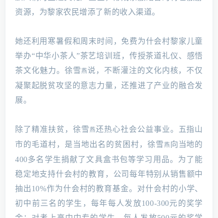
资源，为黎家农民增添了新的收入渠道。
她还利用寒暑假和周末时间，免费为什会村黎家儿童
举办“中华小茶人”茶艺培训班，传授茶道礼仪、感悟
茶文化魅力。徐雪
说，不断灌注的文化内核，不仅
燕
凝聚起脱贫攻坚的意志力量，还推进了产业的融合发
展。
除了精准扶贫，徐雪
还热心社会公益事业。五指山
燕
市的毛道村，是当地出名的贫困村，徐雪
向当地的
燕
400多名学生捐献了文具盒书包等学习用品。为了能
稳定地支持什会村的教育，公司每年特别从销售额中
抽出10%作为什会村的教育基金。对什会村的小学、
初中前三名的学生，每年每人发放100-300元的奖学
金；对考上高中中专的学生，每人发放500元的奖学