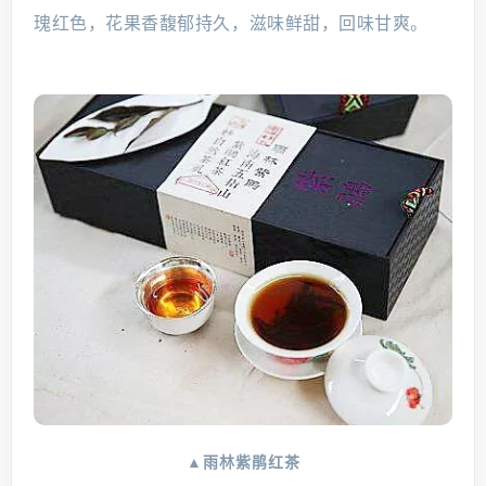
瑰红色，花果香馥郁持久，滋味鲜甜，回味甘爽。
▲雨林紫鹃红茶