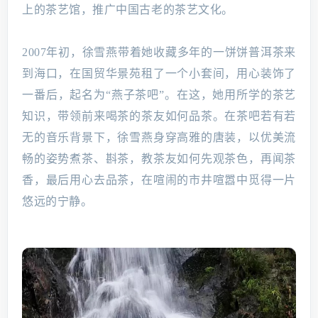
上的茶艺馆，推广中国古老的茶艺文化。
2007年初，徐雪燕带着她收藏多年的一饼饼普洱茶来
到海口，在国贸华景苑租了一个小套间，用心装饰了
一番后，起名为“燕子茶吧”。在这，她用所学的茶艺
知识，带领前来喝茶的茶友如何品茶。在茶吧若有若
无的音乐背景下，徐雪燕身穿高雅的唐装，以优美流
畅的姿势煮茶、斟茶，教茶友如何先观茶色，再闻茶
香，最后用心去品茶，在喧闹的市井喧嚣中觅得一片
悠远的宁静。