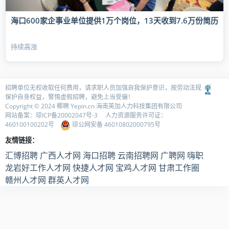
海口600家企事业单位提供1万个岗位，13天收到7.6万份简历
持续高涨
招聘单位无权收取任何费用，请求职人员加强自我保护意识，按劳动法规
保护自身权益，警惕虚假招聘，避免上当受骗！
Copyright © 2024 椰聘
Yepin.cn
海南英加人力科技集团有限公司
网站备案：
琼ICP备20002047号-3
人力资源服务许可证：
460100100202号
琼公网安备 46010802000795号
友情链接：
汇博招聘
广西人才网
海口招聘
云南招聘网
广聘网
嗨职
龙岩好工作人才网
快捷人才网
宝鸡人才网
甘肃工作圈
赣州人才网
群英人才网